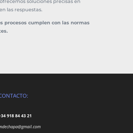
, ofrecemos soluciones precisas en
en las respuestas.
s procesos cumplen con las normas
es.
CONTACTO:
+34 918 84 43 21
indechapa@gmail.com